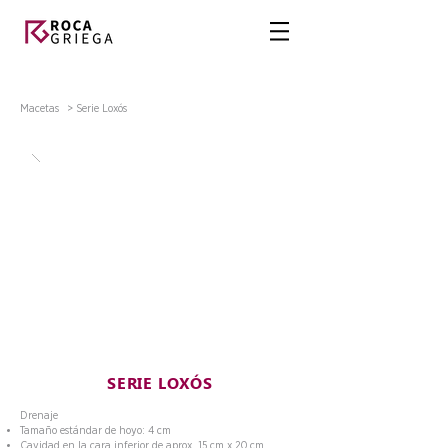
Macetas
> Serie Loxós
SERIE LOXÓS
Drenaje
Tamaño estándar de hoyo: 4 cm
Cavidad en la cara inferior de aprox. 15 cm x 20 cm