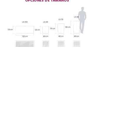
OPCIONES DE TAMAÑOS
ROCA GRIEGA
INFORMACIÓN
NOSOTROS
Calle Camino Real Lote 50-B Colonia Santa
Rosa
EL MATERIAL
San José del Cabo, B.C.S. 23400
DESCARGABLES
+52 624 31 71135
info@rocagriega.com
CONTACTO
CONSULTAS GENERALES
MUESTRAS